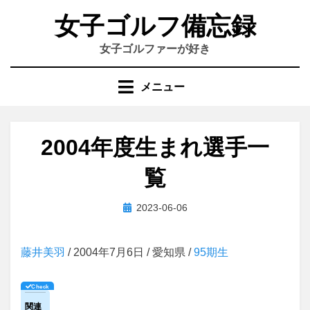
コ
女子ゴルフ備忘録
ン
テ
女子ゴルファーが好き
ン
ツ
メニュー
へ
移
動
2004年度生まれ選手一
す
る
覧
投
投稿者
2023-06-06
beautyjp_xa5571
稿
日:
藤井美羽
/ 2004年7月6日 / 愛知県 /
95期生
関連