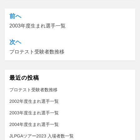
前へ
投
2003年度生まれ選手一覧
稿
ナ
次ヘ
ビ
プロテスト受験者数推移
ゲ
ー
最近の投稿
シ
ョ
プロテスト受験者数推移
ン
2002年度生まれ選手一覧
2003年度生まれ選手一覧
2004年度生まれ選手一覧
JLPGAツアー2023 入場者数一覧