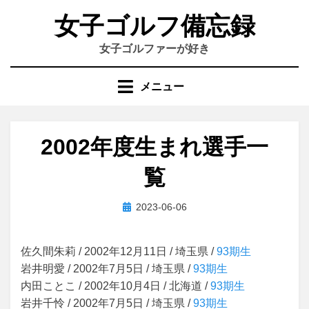
コ
女子ゴルフ備忘録
ン
テ
女子ゴルファーが好き
ン
ツ
メニュー
へ
移
動
2002年度生まれ選手一
す
る
覧
投
投稿者
2023-06-06
beautyjp_xa5571
稿
日:
佐久間朱莉 / 2002年12月11日 / 埼玉県 /
93期生
岩井明愛 / 2002年7月5日 / 埼玉県 /
93期生
内田ことこ / 2002年10月4日 / 北海道 /
93期生
岩井千怜 / 2002年7月5日 / 埼玉県 /
93期生